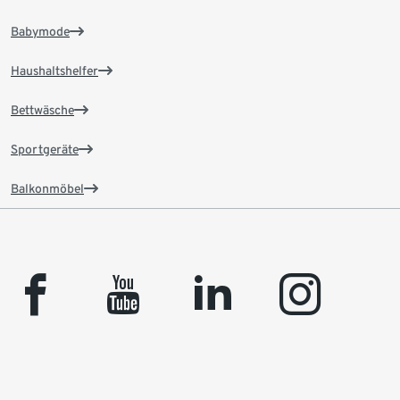
Babymode
Haushaltshelfer
Bettwäsche
Sportgeräte
Balkonmöbel
facebook
youtube
linkedin
instagram