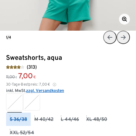
1/4
Sweatshorts, aqua
(313)
7,00
11,00
€
€
30-Tage-Bestpreis:
7,00
€
inkl. MwSt.
zzgl. Versandkosten
S 36/38
M 40/42
L 44/46
XL 48/50
XXL 52/54