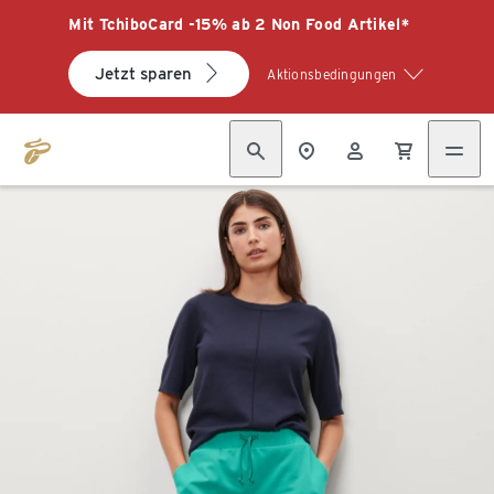
Mit TchiboCard -15% ab 2 Non Food Artikel*
Jetzt sparen
Aktionsbedingungen