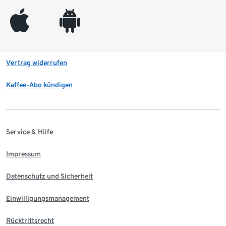
appleinc
android
Vertrag widerrufen
Kaffee-Abo kündigen
Service & Hilfe
Impressum
Datenschutz und Sicherheit
Einwilligungsmanagement
Rücktrittsrecht