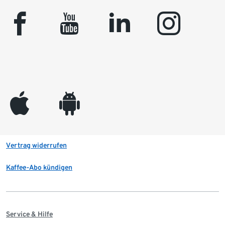
facebook
youtube
linkedin
instagram
appleinc
android
Vertrag widerrufen
Kaffee-Abo kündigen
Service & Hilfe