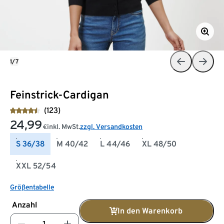
1/7
Feinstrick-Cardigan
(123)
24,99
inkl. MwSt.
zzgl. Versandkosten
€
S 36/38
M 40/42
L 44/46
XL 48/50
XXL 52/54
Größentabelle
Anzahl
In den Warenkorb