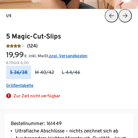
1/5
5 Magic-Cut-Slips
(124)
19,99
inkl. MwSt.
zzgl. Versandkosten
€
€/Stück
4,00
S 36/38
M 40/42
L 44/46
Größentabelle
Zur Zeit nicht verfügbar
Bestellnummer: 161449
Ultraflache Abschlüsse – nichts zeichnet sich ab