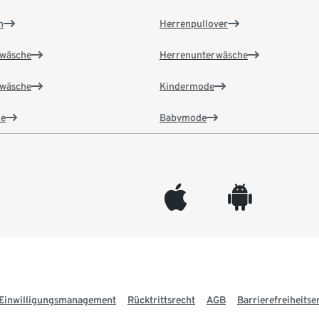
n
Herrenpullover
wäsche
Herrenunterwäsche
wäsche
Kindermode
e
Babymode
appleinc
android
Einwilligungsmanagement
Rücktrittsrecht
AGB
Barrierefreiheitse