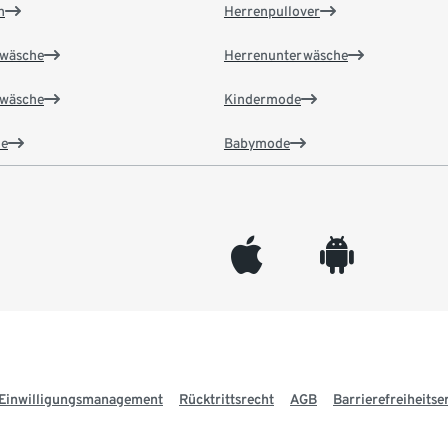
n
Herrenpullover
wäsche
Herrenunterwäsche
wäsche
Kindermode
e
Babymode
appleinc
android
Einwilligungsmanagement
Rücktrittsrecht
AGB
Barrierefreiheitse