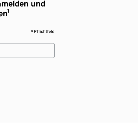
nmelden und
en¹
* Pflichtfeld