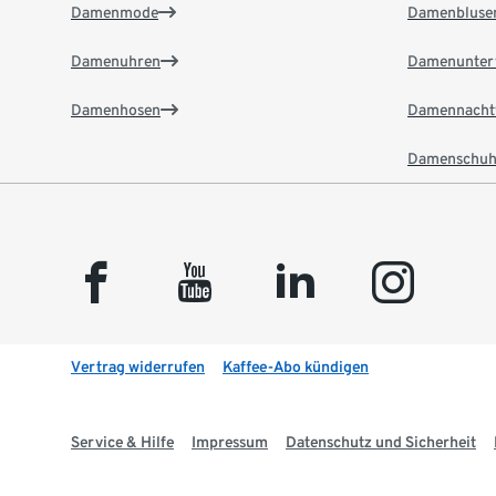
Damenmode
Damenbluse
Damenuhren
Damenunter
Damenhosen
Damennacht
Damenschuh
facebook
youtube
linkedin
instagram
Vertrag widerrufen
Kaffee-Abo kündigen
Service & Hilfe
Impressum
Datenschutz und Sicherheit