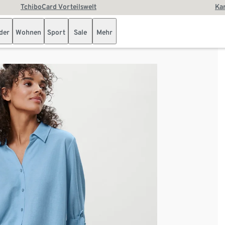
TchiboCard Vorteilswelt
Kar
der
Wohnen
Sport
Sale
Mehr