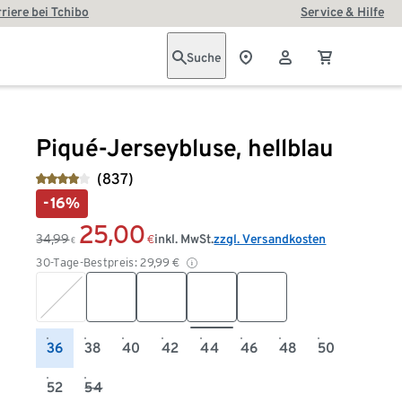
riere bei Tchibo
Service & Hilfe
Suche
Piqué-Jerseybluse, hellblau
(837)
-16%
25,00
34,99
inkl. MwSt.
zzgl. Versandkosten
€
€
30-Tage-Bestpreis:
29,99
€
36
38
40
42
44
46
48
50
52
54