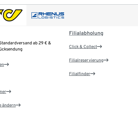
Filialabholung
Standardversand ab 29 € &
Click & Collect
Rücksendung
Filialreservierung
en
Filialfinder
ner
e ändern