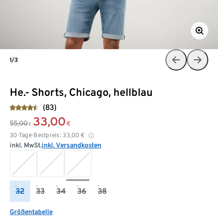
1/3
He.- Shorts, Chicago, hellblau
(83)
33,00
55,00
€
€
30-Tage-Bestpreis:
33,00
€
inkl. MwSt.
inkl. Versandkosten
32
33
34
36
38
Größentabelle