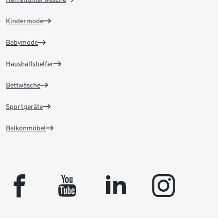
Kindermode
Babymode
Haushaltshelfer
Bettwäsche
Sportgeräte
Balkonmöbel
facebook
youtube
linkedin
instagram