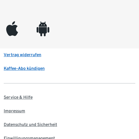
appleinc
android
Vertrag widerrufen
Kaffee-Abo kündigen
Service & Hilfe
Impressum
Datenschutz und Sicherheit
Einwilligungsmanagement