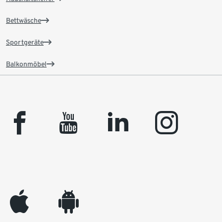
Bettwäsche
Sportgeräte
Balkonmöbel
facebook
youtube
linkedin
instagram
appleinc
android