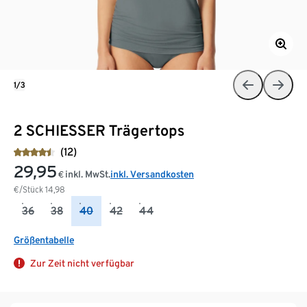
1/3
2 SCHIESSER Trägertops
(12)
29,95
inkl. MwSt.
inkl. Versandkosten
€
€/Stück
14,98
36
38
40
42
44
Größentabelle
Zur Zeit nicht verfügbar