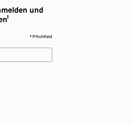
nmelden und
en¹
* Pflichtfeld