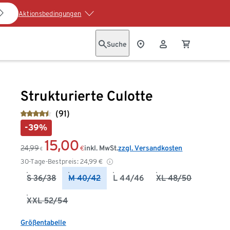
Aktionsbedingungen
Suche
Strukturierte Culotte
(91)
-39%
15,00
24,99
inkl. MwSt.
zzgl. Versandkosten
€
€
30-Tage-Bestpreis:
24,99
€
S 36/38
M 40/42
L 44/46
XL 48/50
XXL 52/54
Größentabelle