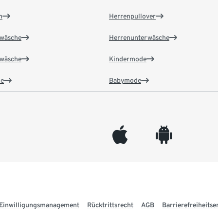
n
Herrenpullover
wäsche
Herrenunterwäsche
wäsche
Kindermode
e
Babymode
appleinc
android
Einwilligungsmanagement
Rücktrittsrecht
AGB
Barrierefreiheitse