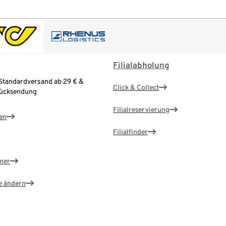
Filialabholung
Standardversand ab 29 € &
Click & Collect
Rücksendung
Filialreservierung
en
Filialfinder
ner
e ändern