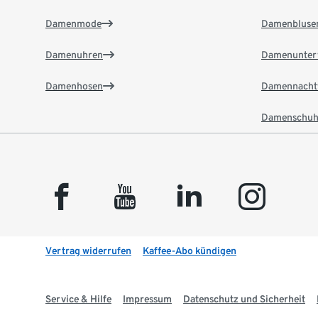
Damenmode
Damenbluse
Damenuhren
Damenunter
Damenhosen
Damennacht
Damenschuh
facebook
youtube
linkedin
instagram
Vertrag widerrufen
Kaffee-Abo kündigen
Service & Hilfe
Impressum
Datenschutz und Sicherheit