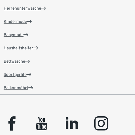
Herrenunterwäsche
Kindermode
Babymode
Haushaltshelfer
Bettwäsche
Sportgeräte
Balkonmöbel
facebook
youtube
linkedin
instagram