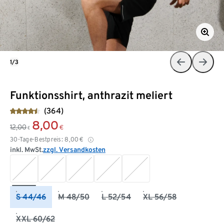
1/3
Funktionsshirt, anthrazit meliert
(364)
8,00
12,00
€
€
30-Tage-Bestpreis:
8,00
€
inkl. MwSt.
zzgl. Versandkosten
S 44/46
M 48/50
L 52/54
XL 56/58
XXL 60/62