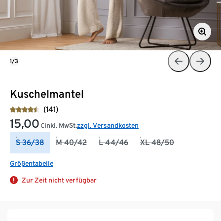
1/3
Kuschelmantel
(141)
15,00
inkl. MwSt.
zzgl. Versandkosten
€
S 36/38
M 40/42
L 44/46
XL 48/50
Größentabelle
Zur Zeit nicht verfügbar