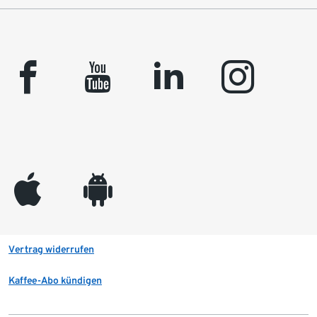
facebook
youtube
linkedin
instagram
appleinc
android
Vertrag widerrufen
Kaffee-Abo kündigen