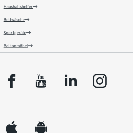
Haushaltshelfer
Bettwäsche
Sportgeräte
Balkonmöbel
facebook
youtube
linkedin
instagram
appleinc
android