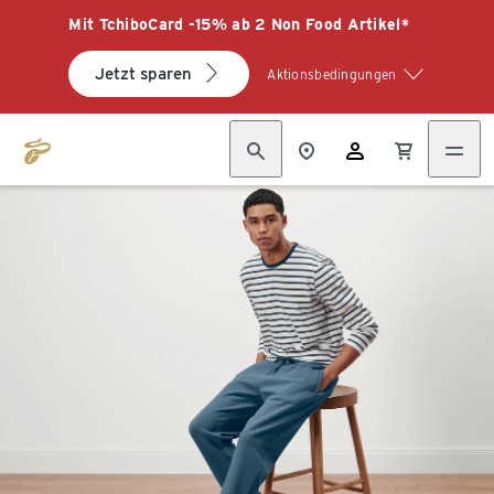
Mit TchiboCard -15% ab 2 Non Food Artikel*
Jetzt sparen
Aktionsbedingungen