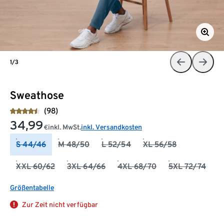
1/3
Sweathose
(98)
34,99
inkl. MwSt.
inkl. Versandkosten
€
S 44/46
M 48/50
L 52/54
XL 56/58
XXL 60/62
3XL 64/66
4XL 68/70
5XL 72/74
Größentabelle
Zur Zeit nicht verfügbar