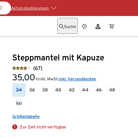
Aktionsbedingungen
Suche
Steppmantel mit Kapuze
(67)
35,00
inkl. MwSt.
inkl. Versandkosten
€
34
36
38
40
42
44
46
48
50
Größentabelle
Zur Zeit nicht verfügbar