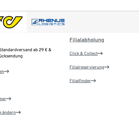
Filialabholung
Standardversand ab 29 € &
Click & Collect
Rücksendung
Filialreservierung
en
Filialfinder
ner
e ändern