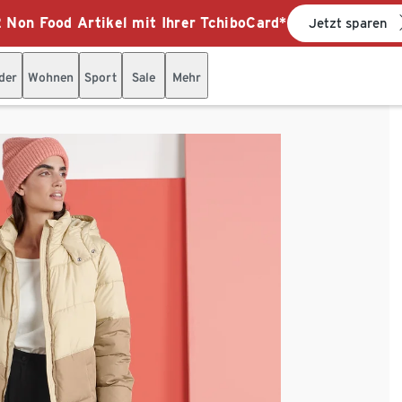
 Non Food Artikel mit Ihrer TchiboCard*
Jetzt sparen
der
Wohnen
Sport
Sale
Mehr