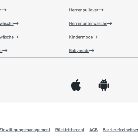
n
Herrenpullover
wäsche
Herrenunterwäsche
wäsche
Kindermode
e
Babymode
appleinc
android
Einwilligungsmanagement
Rücktrittsrecht
AGB
Barrierefreiheitse