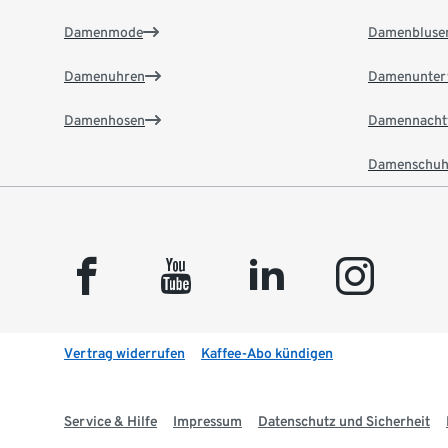
Damenmode
Damenbluse
Damenuhren
Damenunter
Damenhosen
Damennacht
Damenschuh
facebook
youtube
linkedin
instagram
Vertrag widerrufen
Kaffee-Abo kündigen
Service & Hilfe
Impressum
Datenschutz und Sicherheit