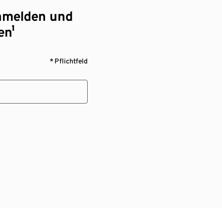
nmelden und
en¹
* Pflichtfeld