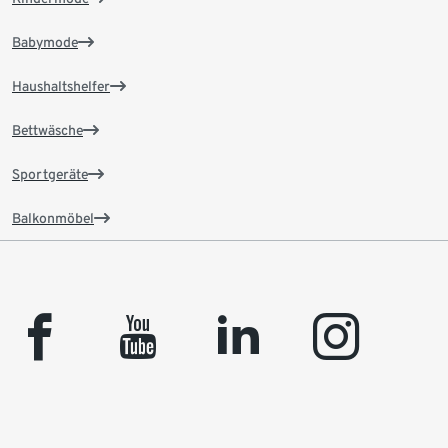
Babymode
Haushaltshelfer
Bettwäsche
Sportgeräte
Balkonmöbel
facebook
youtube
linkedin
instagram