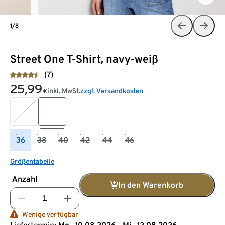
1/8
Street One T-Shirt, navy-weiß
(7)
25,99
inkl. MwSt.
zzgl. Versandkosten
€
36
38
40
42
44
46
Größentabelle
Anzahl
In den Warenkorb
Wenige verfügbar