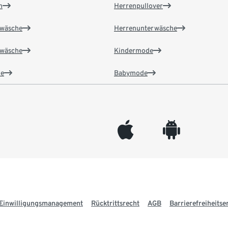
n
Herrenpullover
wäsche
Herrenunterwäsche
wäsche
Kindermode
e
Babymode
appleinc
android
Einwilligungsmanagement
Rücktrittsrecht
AGB
Barrierefreiheitse