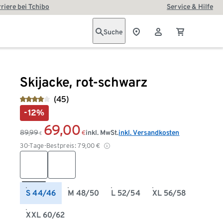
riere bei Tchibo
Service & Hilfe
Suche
Skijacke, rot-schwarz
(45)
-12%
69,00
89,99
inkl. MwSt.
inkl. Versandkosten
€
€
30-Tage-Bestpreis:
79,00
€
S 44/46
M 48/50
L 52/54
XL 56/58
XXL 60/62