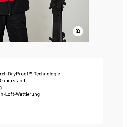
urch DryProof™-Technologie
000 mm stand
g
gh-Loft-Wattierung
ender Gummierung und Druckknöpfen zur