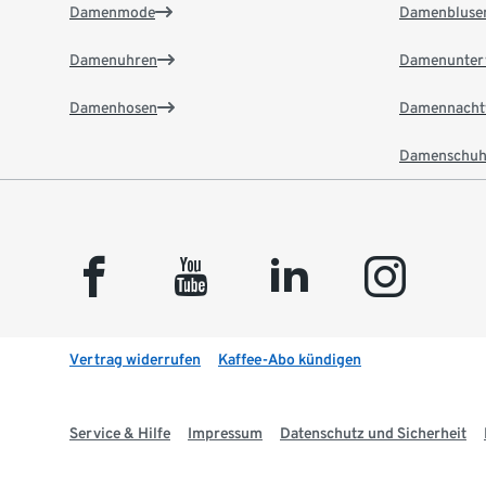
Damenmode
Damenbluse
Damenuhren
Damenunter
Damenhosen
Damennacht
Damenschuh
facebook
youtube
linkedin
instagram
Vertrag widerrufen
Kaffee-Abo kündigen
Service & Hilfe
Impressum
Datenschutz und Sicherheit