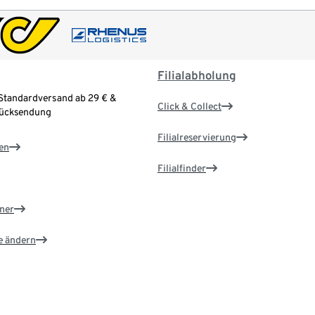
Filialabholung
Standardversand ab 29 € &
Click & Collect
Rücksendung
Filialreservierung
en
Filialfinder
ner
e ändern