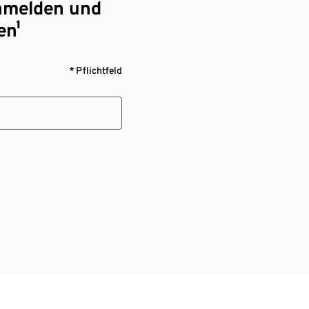
nmelden und
en¹
* Pflichtfeld