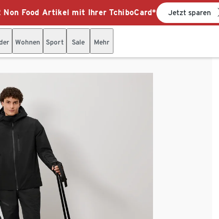
 Non Food Artikel mit Ihrer TchiboCard*
Jetzt sparen
der
Wohnen
Sport
Sale
Mehr