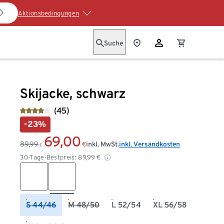
Aktionsbedingungen
Suche
Skijacke, schwarz
(45)
-23%
69,00
89,99
inkl. MwSt.
inkl. Versandkosten
€
€
30-Tage-Bestpreis:
89,99
€
S 44/46
M 48/50
L 52/54
XL 56/58