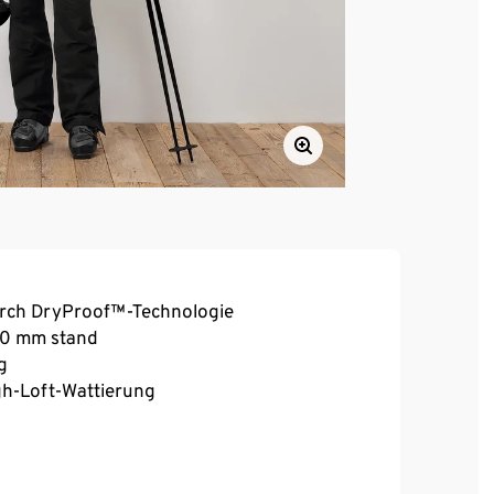
urch DryProof™-Technologie
000 mm stand
g
gh-Loft-Wattierung
ender Gummierung und Druckknöpfen zur