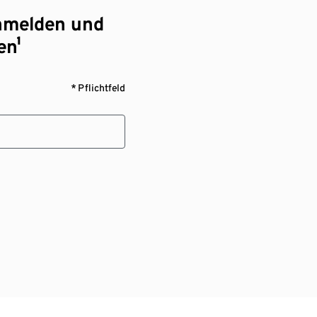
nmelden und
en¹
* Pflichtfeld