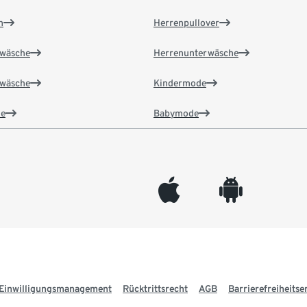
n
Herrenpullover
wäsche
Herrenunterwäsche
wäsche
Kindermode
e
Babymode
appleinc
android
Einwilligungsmanagement
Rücktrittsrecht
AGB
Barrierefreiheitse