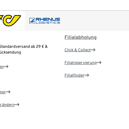
Filialabholung
Standardversand ab 29 € &
Click & Collect
Rücksendung
Filialreservierung
en
Filialfinder
ner
e ändern