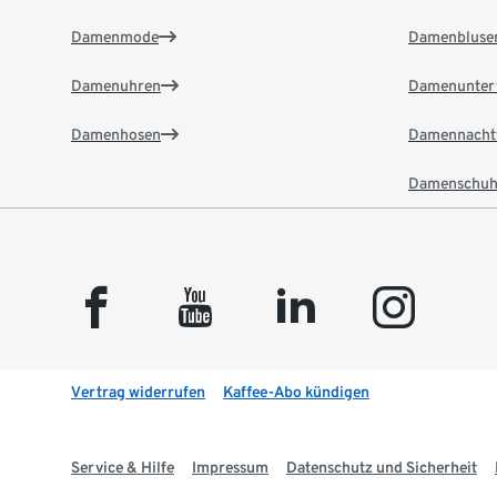
Damenmode
Damenbluse
Damenuhren
Damenunter
Damenhosen
Damennacht
Damenschuh
facebook
youtube
linkedin
instagram
Vertrag widerrufen
Kaffee-Abo kündigen
Service & Hilfe
Impressum
Datenschutz und Sicherheit