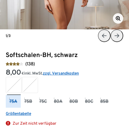
1/3
Softschalen-BH, schwarz
(138)
8,00
inkl. MwSt.
zzgl. Versandkosten
€
75A
75B
75C
80A
80B
80C
85B
Größentabelle
Zur Zeit nicht verfügbar