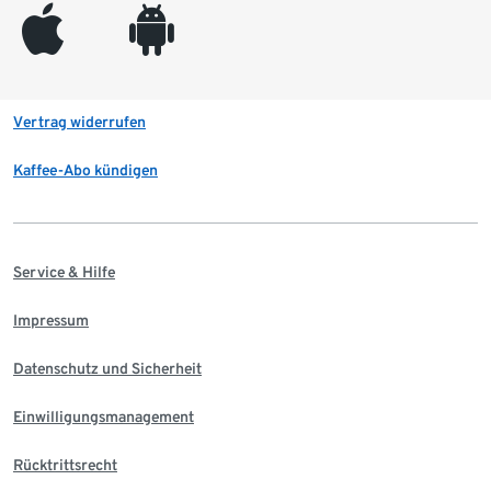
appleinc
android
Vertrag widerrufen
Kaffee-Abo kündigen
Service & Hilfe
Impressum
Datenschutz und Sicherheit
Einwilligungsmanagement
Rücktrittsrecht