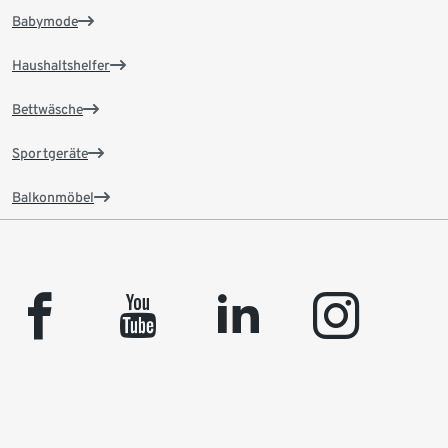
Babymode
Haushaltshelfer
Bettwäsche
Sportgeräte
Balkonmöbel
facebook
youtube
linkedin
instagram