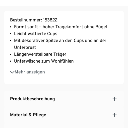
Bestellnummer: 153822
Formt sanft – hoher Tragekomfort ohne Bügel
Leicht wattierte Cups
Mit dekorativer Spitze an den Cups und an der
Unterbrust
Längenverstellbare Träger
Unterwäsche zum Wohlfühlen
3-fach verstellbarer SoftSeal®-Häkchenverschluss
Mehr anzeigen
Mit hochwertigem Markenelasthan für
Langlebigkeit und hohe Waschbeständigkeit
Produktbeschreibung
Material & Pflege