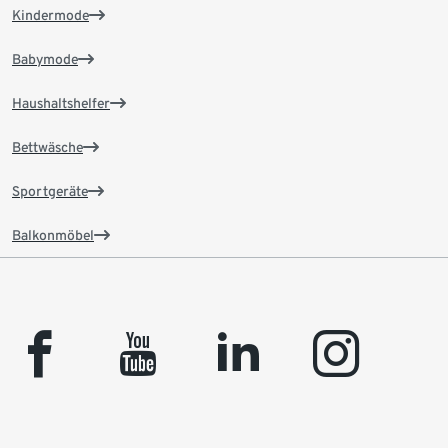
Kindermode
Babymode
Haushaltshelfer
Bettwäsche
Sportgeräte
Balkonmöbel
facebook
youtube
linkedin
instagram