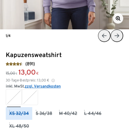
1/4
Kapuzensweatshirt
(891)
13,00
15,00
€
€
30-Tage-Bestpreis:
13,00
€
inkl. MwSt.
zzgl. Versandkosten
XS 32/34
S 36/38
M 40/42
L 44/46
XL 48/50