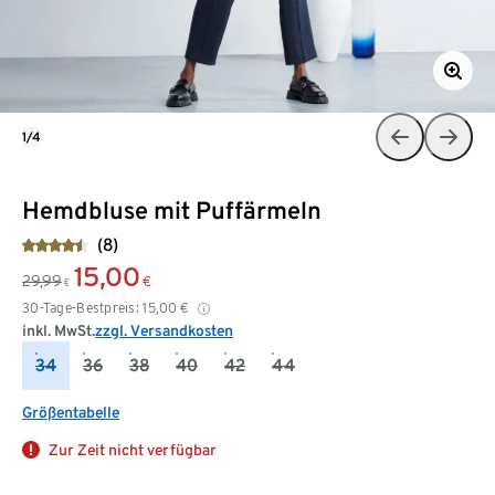
1/4
Hemdbluse mit Puffärmeln
(8)
15,00
29,99
€
€
30-Tage-Bestpreis:
15,00
€
inkl. MwSt.
zzgl. Versandkosten
34
36
38
40
42
44
Größentabelle
Zur Zeit nicht verfügbar