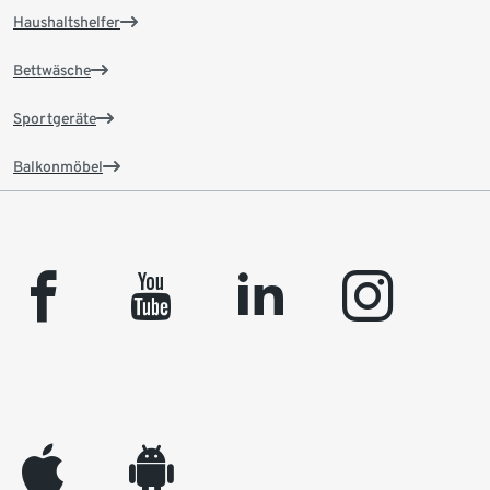
Haushaltshelfer
Bettwäsche
Sportgeräte
Balkonmöbel
facebook
youtube
linkedin
instagram
appleinc
android