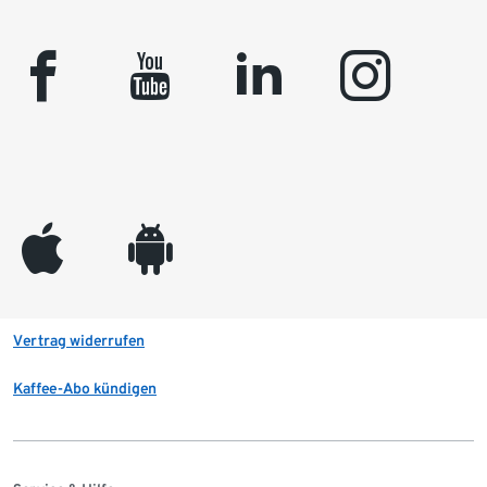
facebook
youtube
linkedin
instagram
appleinc
android
Vertrag widerrufen
Kaffee-Abo kündigen