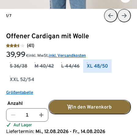
1/7
Offener Cardigan mit Wolle
(41)
39,99
inkl. MwSt.
inkl. Versandkosten
€
S 36/38
M 40/42
L 44/46
XL 48/50
XXL 52/54
Größentabelle
Anzahl
In den Warenkorb
Auf Lager
Liefertermin:
Mi., 12.08.2026 - Fr., 14.08.2026