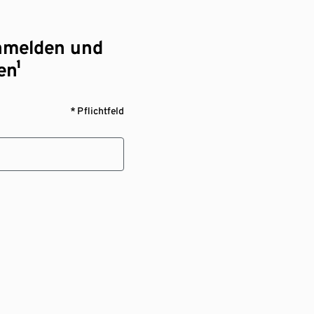
nmelden und
en¹
* Pflichtfeld