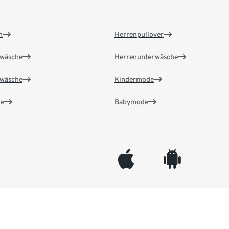
n
Herrenpullover
wäsche
Herrenunterwäsche
wäsche
Kindermode
e
Babymode
appleinc
android