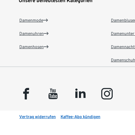
Unsere beliebtesten Kategorien
Damenmode
Damenbluse
Damenuhren
Damenunter
Damenhosen
Damennacht
Damenschuh
facebook
youtube
linkedin
instagram
Vertrag widerrufen
Kaffee-Abo kündigen