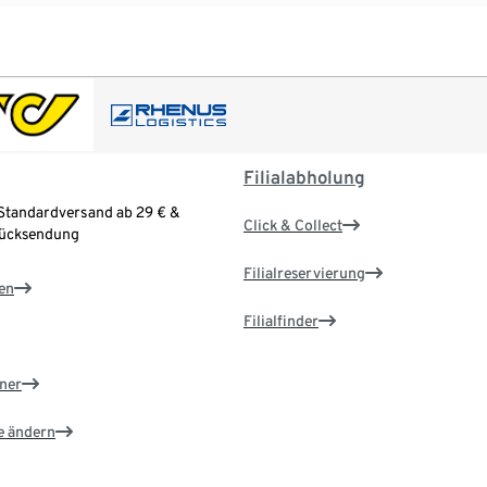
Filialabholung
Standardversand ab 29 € &
Click & Collect
Rücksendung
Filialreservierung
en
Filialfinder
ner
e ändern