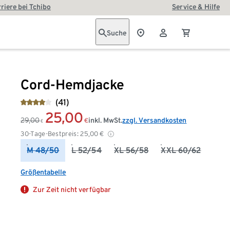
riere bei Tchibo
Service & Hilfe
Suche
Cord-Hemdjacke
(41)
25,00
29,00
inkl. MwSt.
zzgl. Versandkosten
€
€
30-Tage-Bestpreis:
25,00
€
M 48/50
L 52/54
XL 56/58
XXL 60/62
Größentabelle
Zur Zeit nicht verfügbar