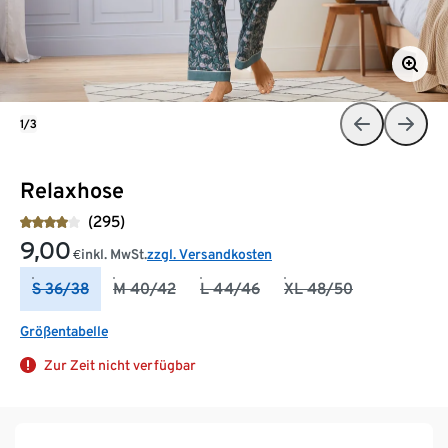
1/3
Relaxhose
(295)
9,00
inkl. MwSt.
zzgl. Versandkosten
€
S 36/38
M 40/42
L 44/46
XL 48/50
Größentabelle
Zur Zeit nicht verfügbar