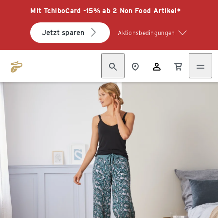
Mit TchiboCard -15% ab 2 Non Food Artikel*
Jetzt sparen
Aktionsbedingungen