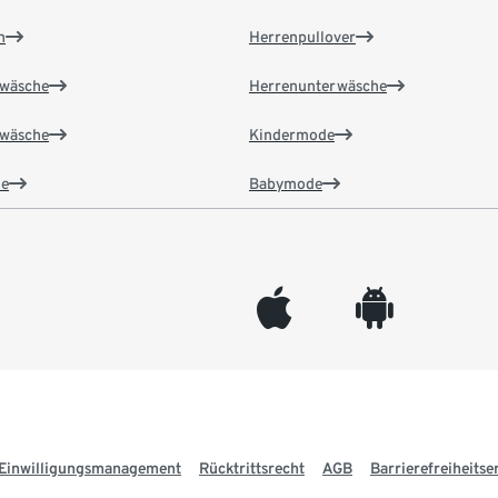
n
Herrenpullover
wäsche
Herrenunterwäsche
wäsche
Kindermode
e
Babymode
appleinc
android
Einwilligungsmanagement
Rücktrittsrecht
AGB
Barrierefreiheitse