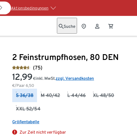
Aktionsbedingungen
Suche
2 Feinstrumpfhosen, 80 DEN
(75)
12,99
inkl. MwSt.
zzgl. Versandkosten
€
€/Paar
6,50
S 36/38
M 40/42
L 44/46
XL 48/50
XXL 52/54
Größentabelle
Zur Zeit nicht verfügbar