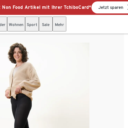
 Non Food Artikel mit Ihrer TchiboCard*
Jetzt sparen
der
Wohnen
Sport
Sale
Mehr