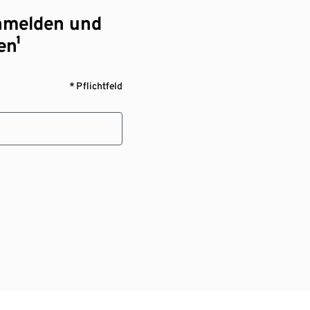
nmelden und
en¹
* Pflichtfeld