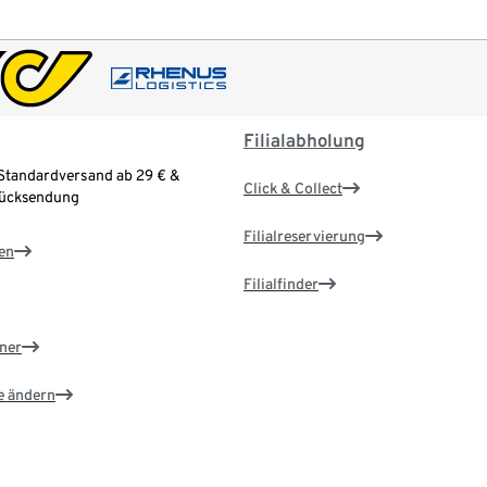
Filialabholung
Standardversand ab 29 € &
Click & Collect
Rücksendung
Filialreservierung
en
Filialfinder
ner
e ändern