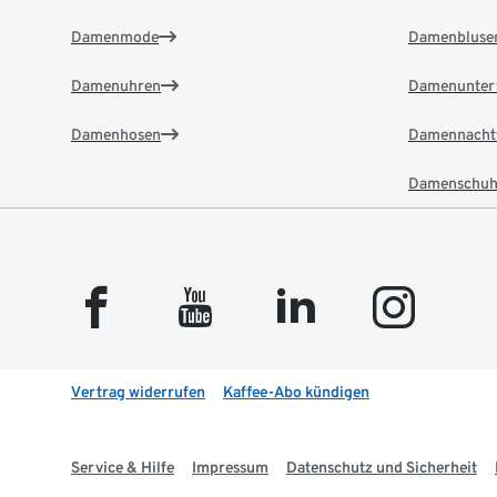
Damenmode
Damenbluse
Damenuhren
Damenunter
Damenhosen
Damennacht
Damenschuh
facebook
youtube
linkedin
instagram
Vertrag widerrufen
Kaffee-Abo kündigen
Service & Hilfe
Impressum
Datenschutz und Sicherheit