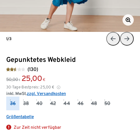
1/3
Gepunktetes Webkleid
(130)
25,00
50,00
€
€
30-Tage-Bestpreis:
25,00
€
inkl. MwSt.
zzgl. Versandkosten
36
38
40
42
44
46
48
50
Größentabelle
Zur Zeit nicht verfügbar