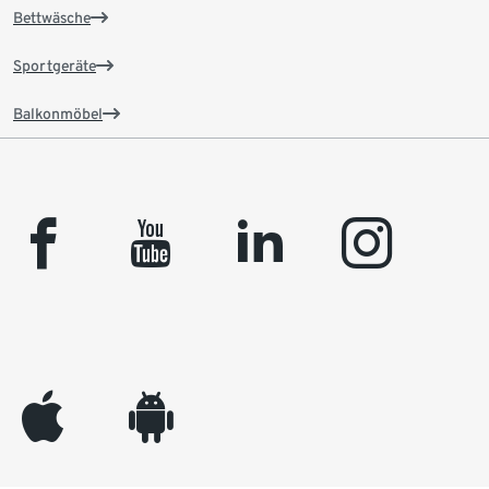
Bettwäsche
Sportgeräte
Balkonmöbel
facebook
youtube
linkedin
instagram
appleinc
android