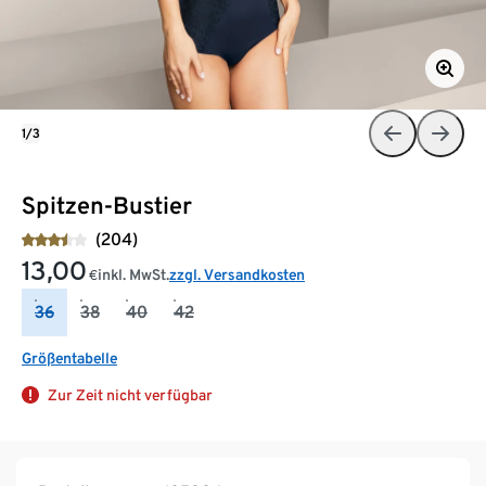
1/3
Spitzen-Bustier
(204)
13,00
inkl. MwSt.
zzgl. Versandkosten
€
36
38
40
42
Größentabelle
Zur Zeit nicht verfügbar