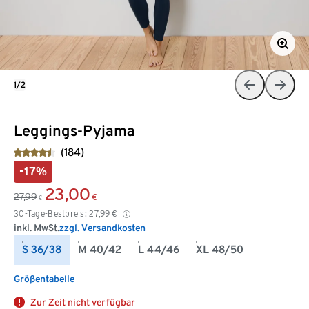
1/2
Leggings-Pyjama
(184)
-17%
23,00
27,99
€
€
30-Tage-Bestpreis:
27,99
€
inkl. MwSt.
zzgl. Versandkosten
S 36/38
M 40/42
L 44/46
XL 48/50
Größentabelle
Zur Zeit nicht verfügbar