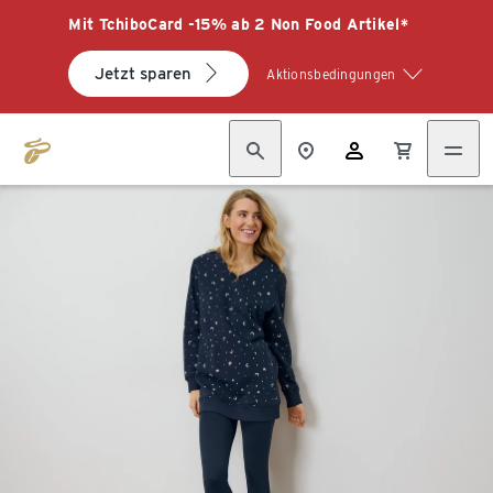
Mit TchiboCard -15% ab 2 Non Food Artikel*
Jetzt sparen
Aktionsbedingungen