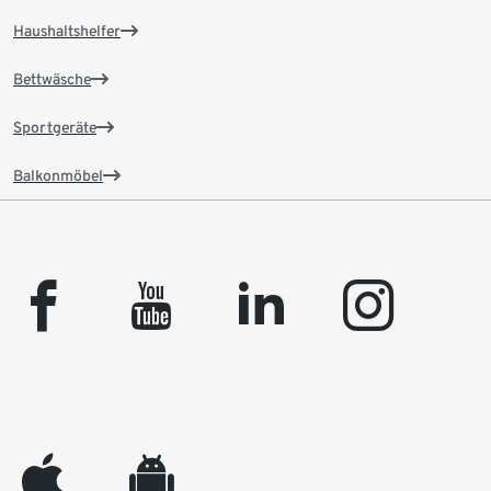
Haushaltshelfer
Bettwäsche
Sportgeräte
Balkonmöbel
facebook
youtube
linkedin
instagram
appleinc
android