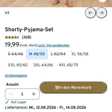
1/2
Shorty-Pyjama-Set
(368)
19,99
inkl. MwSt.
zzgl. Versandkosten
€
S 44/46
M 48/50
L 52/54
XL 56/58
XXL 60/62
3XL 64/66
4XL 68/70
Größentabelle
Anzahl
In den Warenkorb
Auf Lager
Liefertermin:
Mi., 12.08.2026 - Fr., 14.08.2026