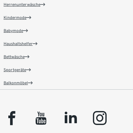
Herrenunterwäsche
Kindermode
Babymode
Haushaltshelfer
Bettwäsche
Sportgeräte
Balkonmöbel
facebook
youtube
linkedin
instagram