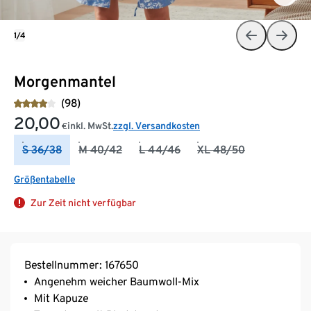
1/4
Morgenmantel
(98)
20,00
inkl. MwSt.
zzgl. Versandkosten
€
S 36/38
M 40/42
L 44/46
XL 48/50
Größentabelle
Zur Zeit nicht verfügbar
Bestellnummer: 167650
Angenehm weicher Baumwoll-Mix
Mit Kapuze