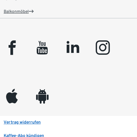
Balkonmöbel
facebook
youtube
linkedin
instagram
appleinc
android
Vertrag widerrufen
Kaffee-Abo kündigen