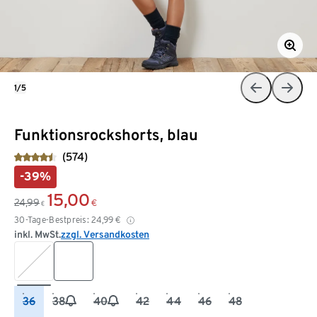
1/5
Funktionsrockshorts, blau
(574)
-39%
15,00
24,99
€
€
30-Tage-Bestpreis:
24,99
€
inkl. MwSt.
zzgl. Versandkosten
36
38
40
42
44
46
48