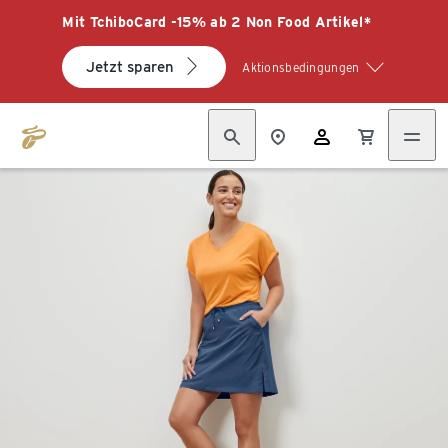
Mit TchiboCard -15% ab 2 Non Food Artikel*
Jetzt sparen
Aktionsbedingungen