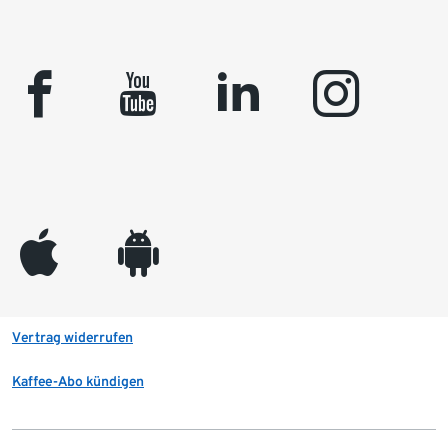
facebook
youtube
linkedin
instagram
appleinc
android
Vertrag widerrufen
Kaffee-Abo kündigen