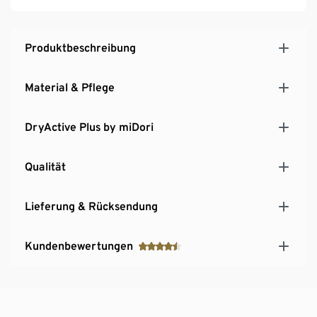
2 Eingrifftaschen
Softes, elastisches Material mit der Faser Creora® –
für optimale Bewegungsfreiheit
Produktbeschreibung
Material & Pflege
DryActive Plus by miDori
Qualität
Lieferung & Rücksendung
Kundenbewertungen