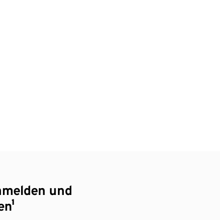
nmelden und
en¹