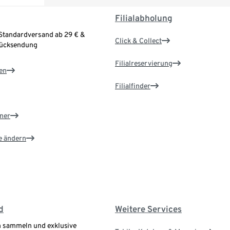
Filialabholung
Standardversand ab 29 € &
Click & Collect
Rücksendung
Filialreservierung
en
Filialfinder
ner
e ändern
d
Weitere Services
 sammeln und exklusive