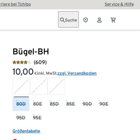
riere bei Tchibo
Service & Hilfe
Suche
Bügel-BH
(609)
10,00
inkl. MwSt.
zzgl. Versandkosten
€
80D
80E
85D
85E
90D
90E
95D
95E
Größentabelle