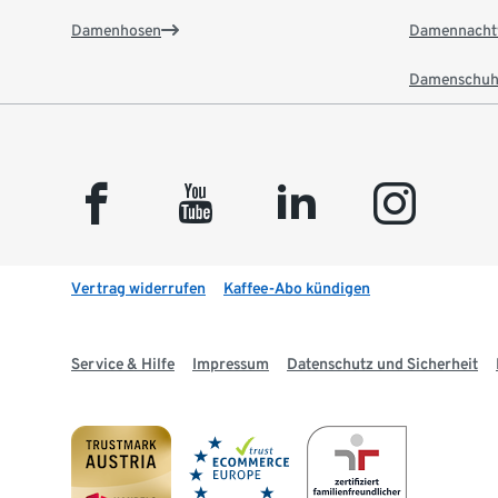
Damenhosen
Damennacht
Damenschuh
facebook
youtube
linkedin
instagram
Vertrag widerrufen
Kaffee-Abo kündigen
Service & Hilfe
Impressum
Datenschutz und Sicherheit