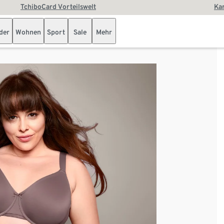
TchiboCard Vorteilswelt
Kar
der
Wohnen
Sport
Sale
Mehr