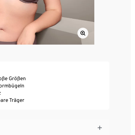
roße Größen
 Formbügeln
z
bare Träger