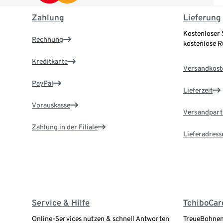
Zahlung
Lieferung
Kostenloser 
Rechnung
kostenlose 
Kreditkarte
Versandkost
PayPal
Lieferzeit
Vorauskasse
Versandpart
Zahlung in der Filiale
Lieferadress
Service & Hilfe
TchiboCar
Online-Services nutzen & schnell Antworten
TreueBohnen