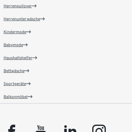
Herrenpullover
Herrenunterwäsche
Kindermode
Babymode
Haushaltshelfer
Bettwäsche
Sportgeräte
Balkonmöbel
facebook
youtube
linkedin
instagram