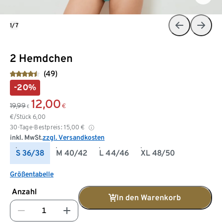
1/7
2 Hemdchen
(49)
-20%
12,00
19,99
€
€
€/Stück
6,00
30-Tage-Bestpreis:
15,00
€
inkl. MwSt.
zzgl. Versandkosten
S 36/38
M 40/42
L 44/46
XL 48/50
Größentabelle
Anzahl
In den Warenkorb