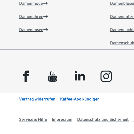
Damenmode
Damenbluse
Damenuhren
Damenunter
Damenhosen
Damennacht
Damenschuh
facebook
youtube
linkedin
instagram
Vertrag widerrufen
Kaffee-Abo kündigen
Service & Hilfe
Impressum
Datenschutz und Sicherheit