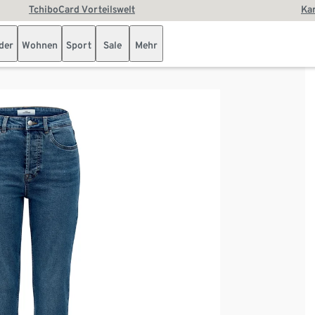
TchiboCard Vorteilswelt
Kar
der
Wohnen
Sport
Sale
Mehr