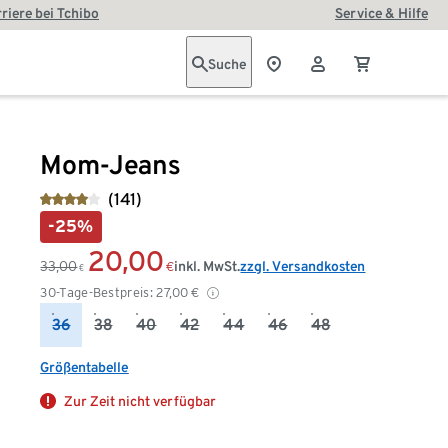
riere bei Tchibo
Service & Hilfe
Suche
Mom-Jeans
(141)
-25%
20,00
33,00
inkl. MwSt.
zzgl. Versandkosten
€
€
30-Tage-Bestpreis:
27,00
€
36
38
40
42
44
46
48
Größentabelle
Zur Zeit nicht verfügbar