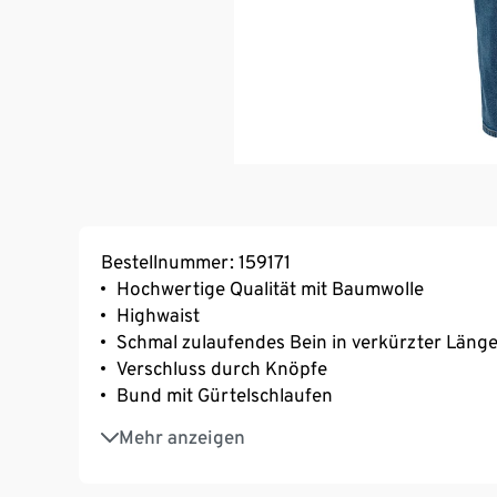
Bestellnummer: 159171
Hochwertige Qualität mit Baumwolle
Highwaist
Schmal zulaufendes Bein in verkürzter Läng
Verschluss durch Knöpfe
Bund mit Gürtelschlaufen
5-Pocket-Style
Mehr anzeigen
Leichte Waschung
Mit Elasthan: formbeständig, perfekter Sitz