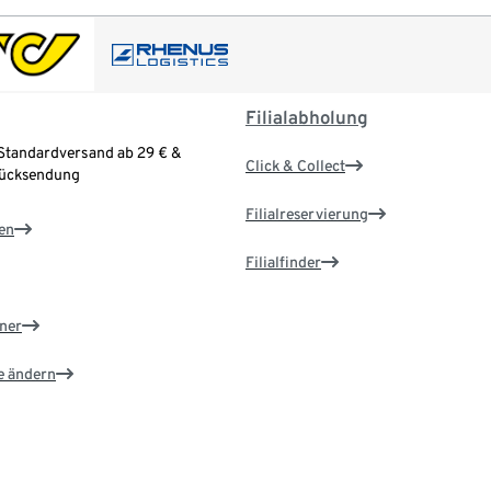
Filialabholung
Standardversand ab 29 € &
Click & Collect
Rücksendung
Filialreservierung
en
Filialfinder
ner
e ändern