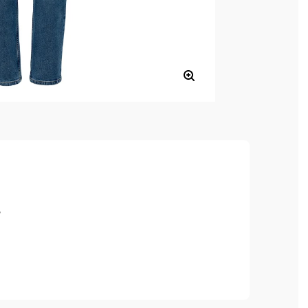
e
, hoher Tragekomfort