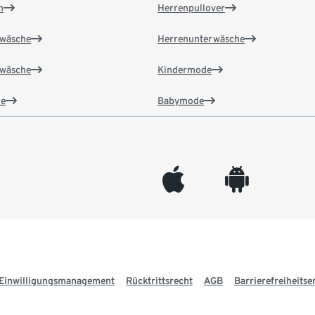
n
Herrenpullover
wäsche
Herrenunterwäsche
wäsche
Kindermode
e
Babymode
appleinc
android
Einwilligungsmanagement
Rücktrittsrecht
AGB
Barrierefreiheitse