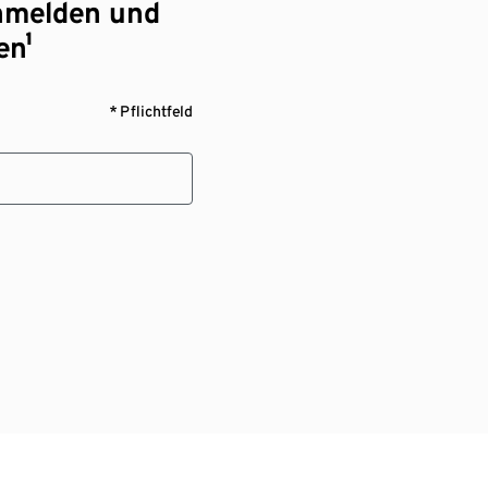
nmelden und
en¹
* Pflichtfeld