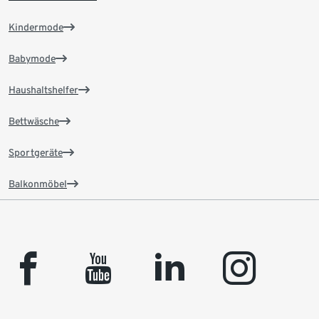
Kindermode
Babymode
Haushaltshelfer
Bettwäsche
Sportgeräte
Balkonmöbel
facebook
youtube
linkedin
instagram