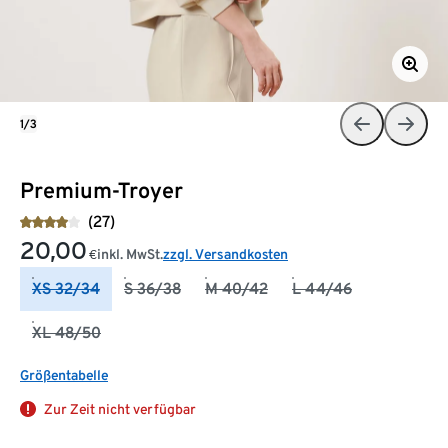
1/3
Premium-Troyer
(27)
20,00
inkl. MwSt.
zzgl. Versandkosten
€
XS 32/34
S 36/38
M 40/42
L 44/46
XL 48/50
Größentabelle
Zur Zeit nicht verfügbar