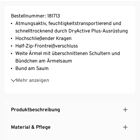
Bestellnummer: 181713
Atmungsaktiv, feuchtigkeitstransportierend und
schnelltrocknend durch DryActive Plus-Ausrüstung
Hochschließender Kragen
Half-Zip-Frontreißverschluss
Weite Ärmel mit überschnittenen Schultern und
Bündchen am Ärmelsaum
Bund am Saum
Mit der Faser TENCEL™ – besonders weich und
Mehr anzeigen
leicht fließend
Softes, elastisches Material mit der Faser Creora® –
für optimale Bewegungsfreiheit
Produktbeschreibung
Material & Pflege