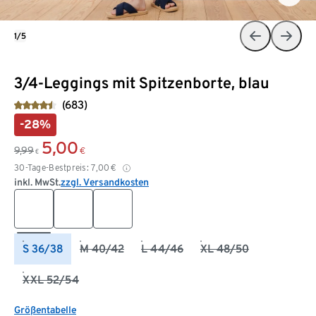
1/5
3/4-Leggings mit Spitzenborte, blau
(683)
-28%
5,00
9,99
€
€
30-Tage-Bestpreis:
7,00
€
inkl. MwSt.
zzgl. Versandkosten
S 36/38
M 40/42
L 44/46
XL 48/50
XXL 52/54
Größentabelle