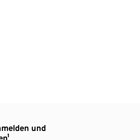
nmelden und
en¹