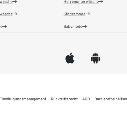
wäsche
Herrenunterwäsche
wäsche
Kindermode
e
Babymode
appleinc
android
Einwilligungsmanagement
Rücktrittsrecht
AGB
Barrierefreiheitse