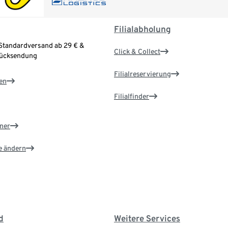
Filialabholung
Standardversand ab 29 € &
Click & Collect
Rücksendung
Filialreservierung
en
Filialfinder
ner
e ändern
d
Weitere Services