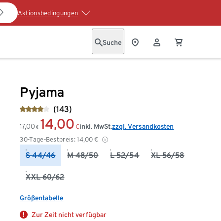
Aktionsbedingungen
Suche
Pyjama
(143)
14,00
17,00
inkl. MwSt.
zzgl. Versandkosten
€
€
30-Tage-Bestpreis:
14,00
€
S 44/46
M 48/50
L 52/54
XL 56/58
XXL 60/62
Größentabelle
Zur Zeit nicht verfügbar