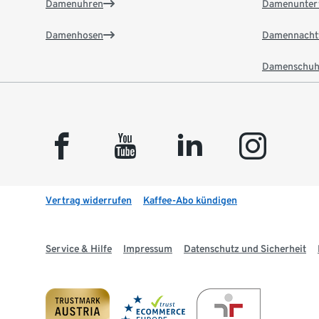
Damenuhren
Damenunter
Damenhosen
Damennacht
Damenschuh
facebook
youtube
linkedin
instagram
Vertrag widerrufen
Kaffee-Abo kündigen
Service & Hilfe
Impressum
Datenschutz und Sicherheit