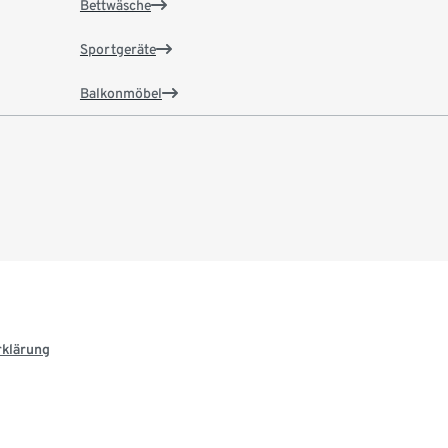
Bettwäsche
Sportgeräte
Balkonmöbel
rklärung