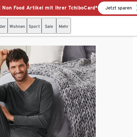
 Non Food Artikel mit Ihrer TchiboCard*
Jetzt sparen
der
Wohnen
Sport
Sale
Mehr