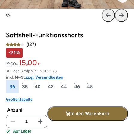
1/4
Softshell-Funktionsshorts
(137)
-21%
15,00
19,00
€
€
30-Tage-Bestpreis:
19,00
€
inkl. MwSt.
zzgl. Versandkosten
36
38
40
42
44
46
48
Größentabelle
Anzahl
In den Warenkorb
Auf Lager