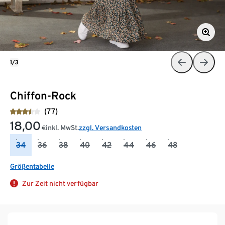
1/3
Chiffon-Rock
(77)
18,00
inkl. MwSt.
zzgl. Versandkosten
€
34
36
38
40
42
44
46
48
Größentabelle
Zur Zeit nicht verfügbar