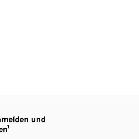
nmelden und
en¹