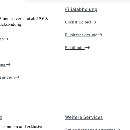
Filialabholung
Standardversand ab 29 € &
Click & Collect
Rücksendung
Filialreservierung
en
Filialfinder
ner
e ändern
d
Weitere Services
 sammeln und exklusive