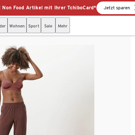
 Non Food Artikel mit Ihrer TchiboCard*
Jetzt sparen
der
Wohnen
Sport
Sale
Mehr