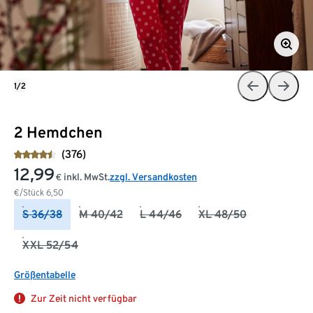
1/2
2 Hemdchen
(376)
12,99
inkl. MwSt.
zzgl. Versandkosten
€
€/Stück
6,50
S 36/38
M 40/42
L 44/46
XL 48/50
XXL 52/54
Größentabelle
Zur Zeit nicht verfügbar