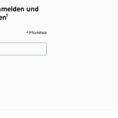
nmelden und
en¹
* Pflichtfeld