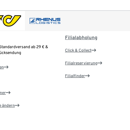
Filialabholung
Standardversand ab 29 € &
Click & Collect
Rücksendung
Filialreservierung
en
Filialfinder
ner
e ändern