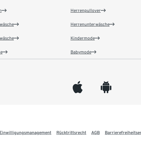
n
Herrenpullover
wäsche
Herrenunterwäsche
wäsche
Kindermode
e
Babymode
appleinc
android
Einwilligungsmanagement
Rücktrittsrecht
AGB
Barrierefreiheitse