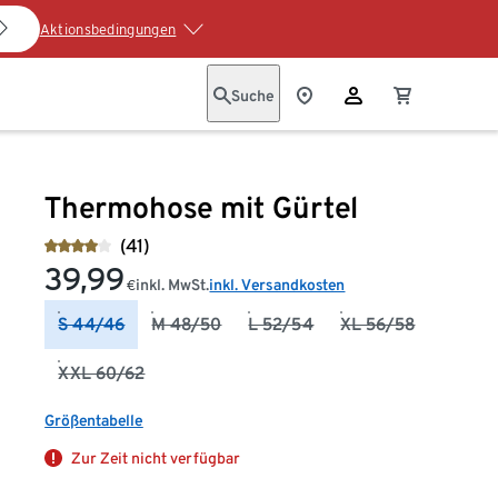
Aktionsbedingungen
Suche
Thermohose mit Gürtel
(41)
39,99
inkl. MwSt.
inkl. Versandkosten
€
S 44/46
M 48/50
L 52/54
XL 56/58
XXL 60/62
Größentabelle
Zur Zeit nicht verfügbar