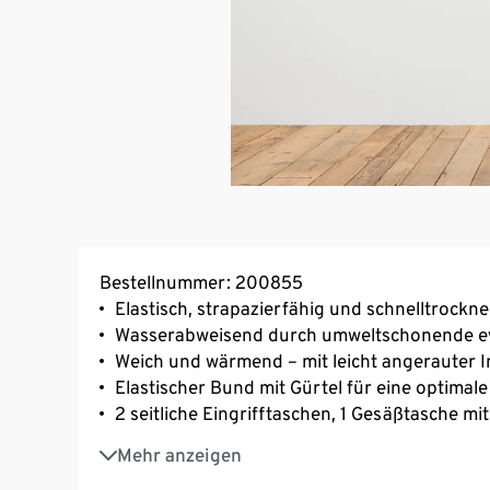
Bestellnummer: 200855
Elastisch, strapazierfähig und schnelltrockn
Wasserabweisend durch umweltschonende e
Weich und wärmend – mit leicht angerauter I
Elastischer Bund mit Gürtel für eine optimal
2 seitliche Eingrifftaschen, 1 Gesäßtasche mi
Elastische Beinabschlüsse
Mehr anzeigen
Mit Markenelasthan – für hohen Tragekomfo