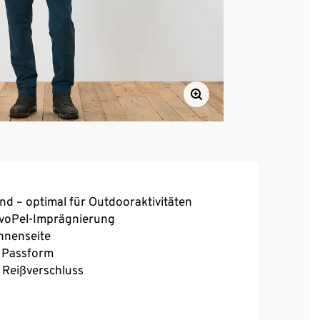
end – optimal für Outdooraktivitäten
voPel-Imprägnierung
nnenseite
e Passform
t Reißverschluss
rt und optimale Bewegungsfreiheit