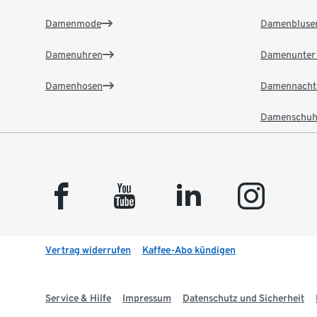
Damenmode
Damenbluse
Damenuhren
Damenunter
Damenhosen
Damennacht
Damenschuh
facebook
youtube
linkedin
instagram
Vertrag widerrufen
Kaffee-Abo kündigen
Service & Hilfe
Impressum
Datenschutz und Sicherheit