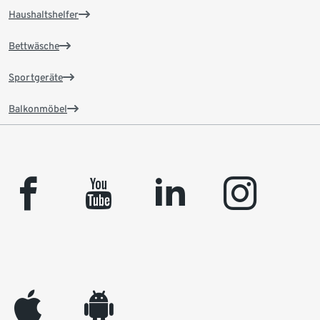
Haushaltshelfer
Bettwäsche
Sportgeräte
Balkonmöbel
facebook
youtube
linkedin
instagram
appleinc
android