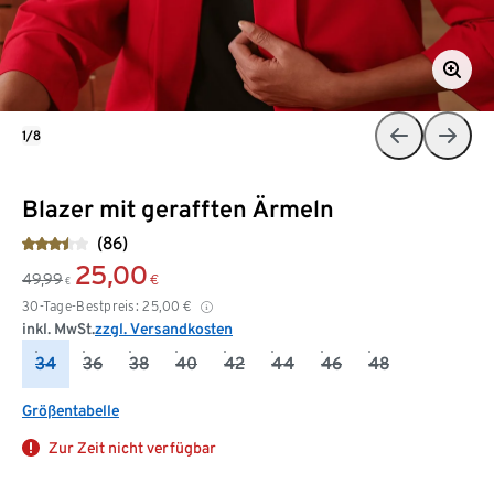
1/8
Blazer mit gerafften Ärmeln
(86)
25,00
49,99
€
€
30-Tage-Bestpreis:
25,00
€
inkl. MwSt.
zzgl. Versandkosten
34
36
38
40
42
44
46
48
Größentabelle
Zur Zeit nicht verfügbar