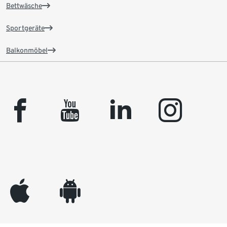
Bettwäsche
Sportgeräte
Balkonmöbel
facebook
youtube
linkedin
instagram
appleinc
android