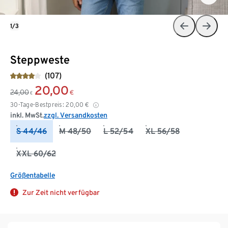
1/3
Steppweste
(107)
20,00
24,00
€
€
30-Tage-Bestpreis:
20,00
€
inkl. MwSt.
zzgl. Versandkosten
S 44/46
M 48/50
L 52/54
XL 56/58
XXL 60/62
Größentabelle
Zur Zeit nicht verfügbar