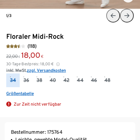
1/3
Floraler Midi-Rock
(118)
18,00
22,00
€
€
30-Tage-Bestpreis:
18,00
€
inkl. MwSt.
zzgl. Versandkosten
34
36
38
40
42
44
46
48
Größentabelle
Zur Zeit nicht verfügbar
Bestellnummer: 175764
Leichte, gewebte Modal-Qualität