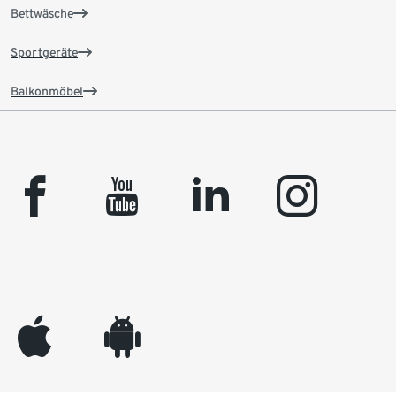
Bettwäsche
Sportgeräte
Balkonmöbel
facebook
youtube
linkedin
instagram
appleinc
android