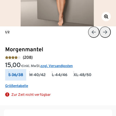
1/2
Morgenmantel
(208)
15,00
inkl. MwSt.
zzgl. Versandkosten
€
S 36/38
M 40/42
L 44/46
XL 48/50
Größentabelle
Zur Zeit nicht verfügbar