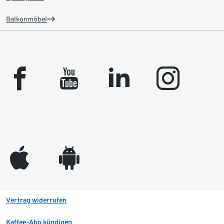
Balkonmöbel
facebook
youtube
linkedin
instagram
appleinc
android
Vertrag widerrufen
Kaffee-Abo kündigen