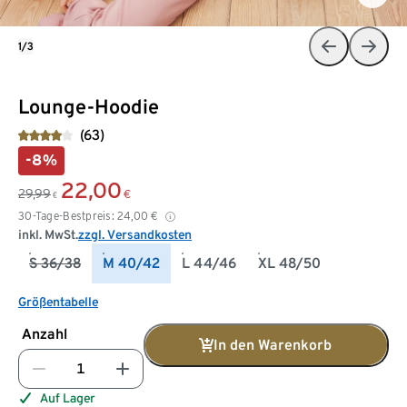
1/3
Lounge-Hoodie
(63)
-8%
22,00
29,99
€
€
30-Tage-Bestpreis:
24,00
€
inkl. MwSt.
zzgl. Versandkosten
S 36/38
M 40/42
L 44/46
XL 48/50
Größentabelle
Anzahl
In den Warenkorb
Auf Lager