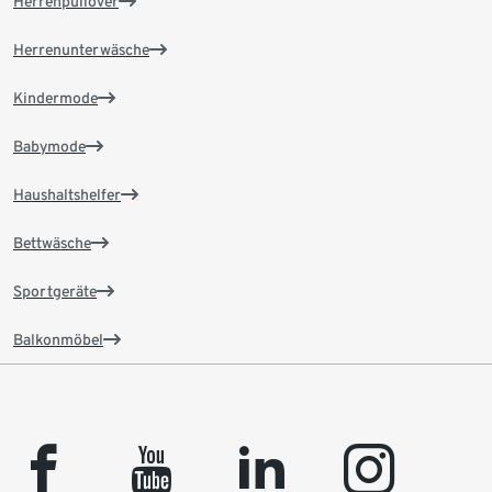
Herrenpullover
Herrenunterwäsche
Kindermode
Babymode
Haushaltshelfer
Bettwäsche
Sportgeräte
Balkonmöbel
facebook
youtube
linkedin
instagram