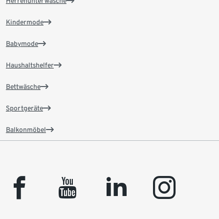
Herrenunterwäsche
Kindermode
Babymode
Haushaltshelfer
Bettwäsche
Sportgeräte
Balkonmöbel
facebook
youtube
linkedin
instagram