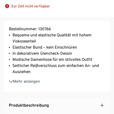
Zur Zeit nicht verfügbar
Bestellnummer: 130766
Bequeme und elastische Qualität mit hohem
Viskoseanteil
Elastischer Bund – kein Einschnüren
In dekorativem Glencheck-Dessin
Modische Damenhose für ein stilvolles Outfit
Seitlicher Reißverschluss zum einfachen An- und
Ausziehen
Schmales Bein
Mehr anzeigen
Mit Elasthan: formbeständig, perfekter Sitz, hoher
Tragekomfort
Mit einer Vielzahl an Oberteilen kombinierbar
Produktbeschreibung