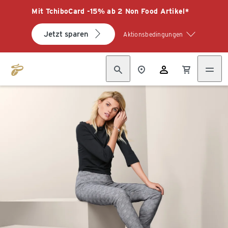
Mit TchiboCard -15% ab 2 Non Food Artikel*
Jetzt sparen
Aktionsbedingungen