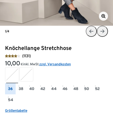
1/4
Knöchellange Stretchhose
(1131)
10,00
inkl. MwSt.
zzgl. Versandkosten
€
36
38
40
42
44
46
48
50
52
54
Größentabelle