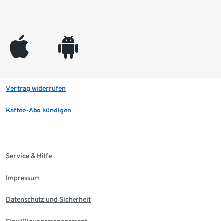
appleinc
android
Vertrag widerrufen
Kaffee-Abo kündigen
Service & Hilfe
Impressum
Datenschutz und Sicherheit
Einwilligungsmanagement