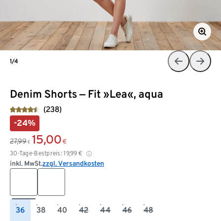
1/4
Denim Shorts ‒ Fit »Lea«, aqua
(238)
-24%
15,00
27,99
€
€
30-Tage-Bestpreis:
19,99
€
inkl. MwSt.
zzgl. Versandkosten
36
38
40
42
44
46
48