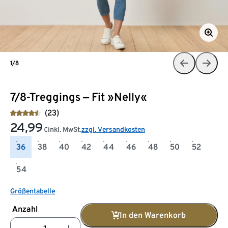
1/8
7/8-Treggings ‒ Fit »Nelly«
(23)
24,99
inkl. MwSt.
zzgl. Versandkosten
€
36
38
40
42
44
46
48
50
52
54
Größentabelle
Anzahl
In den Warenkorb