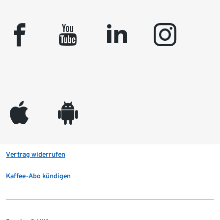
facebook
youtube
linkedin
instagram
appleinc
android
Vertrag widerrufen
Kaffee-Abo kündigen