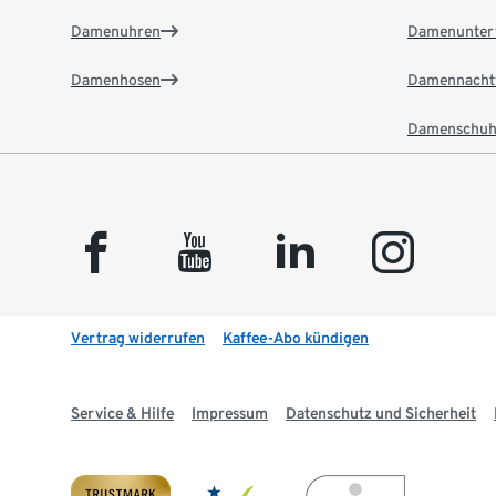
Damenuhren
Damenunter
Damenhosen
Damennacht
Damenschuh
facebook
youtube
linkedin
instagram
Vertrag widerrufen
Kaffee-Abo kündigen
Service & Hilfe
Impressum
Datenschutz und Sicherheit