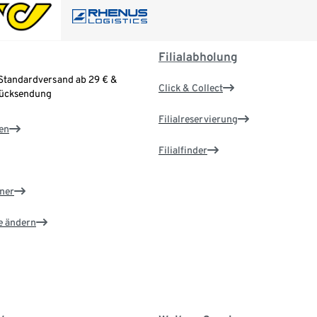
Filialabholung
Standardversand ab 29 € &
Click & Collect
Rücksendung
Filialreservierung
en
Filialfinder
ner
e ändern