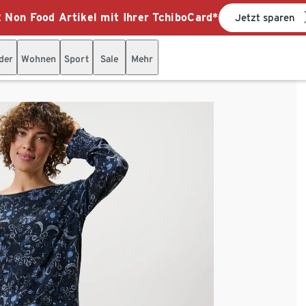
 Non Food Artikel mit Ihrer TchiboCard*
Jetzt sparen
der
Wohnen
Sport
Sale
Mehr