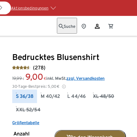
Aktionsbedingungen
Suche
Bedrucktes Blusenshirt
(278)
9,00
19,99
inkl. MwSt.
zzgl. Versandkosten
€
€
30-Tage-Bestpreis:
5,00
€
S 36/38
M 40/42
L 44/46
XL 48/50
XXL 52/54
Größentabelle
Anzahl