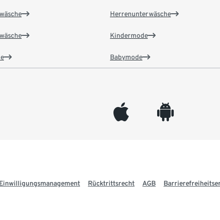
wäsche
Herrenunterwäsche
wäsche
Kindermode
e
Babymode
appleinc
android
Einwilligungsmanagement
Rücktrittsrecht
AGB
Barrierefreiheitse