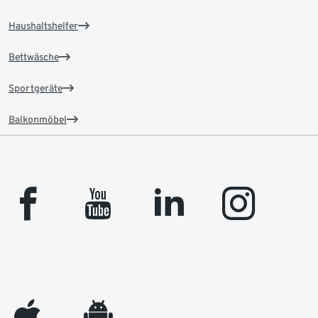
Haushaltshelfer
Bettwäsche
Sportgeräte
Balkonmöbel
facebook
youtube
linkedin
instagram
appleinc
android