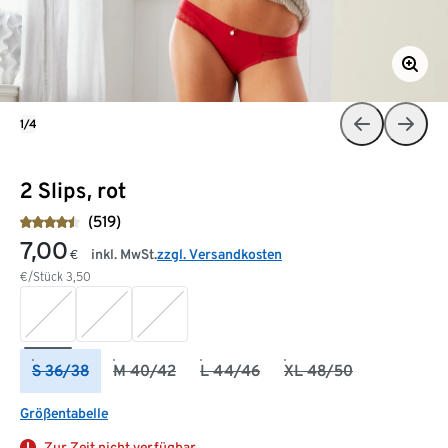
1/4
2 Slips, rot
(519)
7,00
inkl. MwSt.
zzgl. Versandkosten
€
€/Stück
3,50
S 36/38
M 40/42
L 44/46
XL 48/50
Größentabelle
Zur Zeit nicht verfügbar