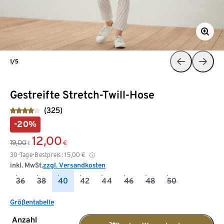
1/5
Gestreifte Stretch-Twill-Hose
(325)
-20%
12,00
19,00
€
€
30-Tage-Bestpreis:
15,00
€
inkl. MwSt.
zzgl. Versandkosten
36
38
40
42
44
46
48
50
Größentabelle
Anzahl